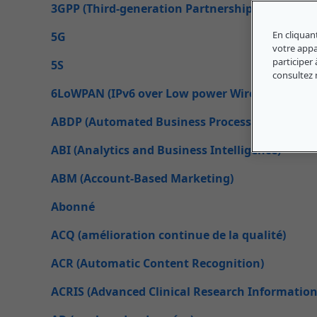
3GPP (Third-generation Partnership Project)
En cliquan
5G
votre appar
participer 
5S
consultez
6LoWPAN (IPv6 over Low power Wireless Person
ABDP (Automated Business Process Discover)
ABI (Analytics and Business Intelligence)
ABM (Account-Based Marketing)
Abonné
ACQ (amélioration continue de la qualité)
ACR (Automatic Content Recognition)
ACRIS (Advanced Clinical Research Informatio