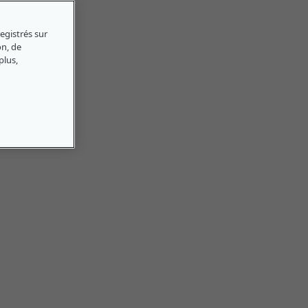
egistrés sur
on, de
plus,