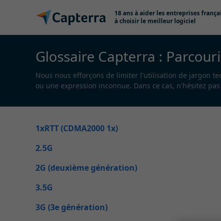
Passer au contenu
18 ans à aider les entreprises frança
à choisir le meilleur logiciel
Glossaire Capterra :
Parcouri
Nous nous efforçons de limiter l'utilisation de jargon t
ou une expression inconnue. Dans ce cas, n'hésitez pas 
1xRTT (CDMA2000 1x)
2.5G
2G (deuxième génération)
3.5G
3G (3e génération)