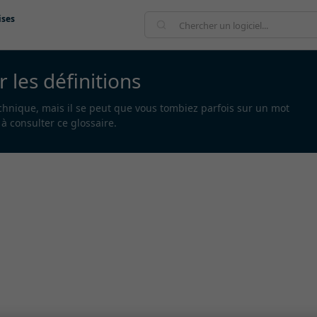
ises
r les définitions
echnique, mais il se peut que vous tombiez parfois sur un mot
à consulter ce glossaire.