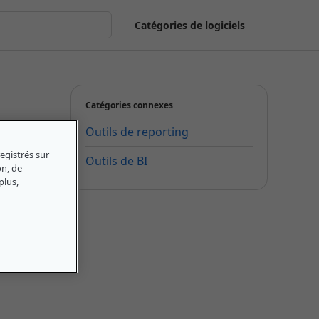
Catégories de logiciels
Catégories connexes
Outils de reporting
egistrés sur
Outils de BI
on, de
plus,