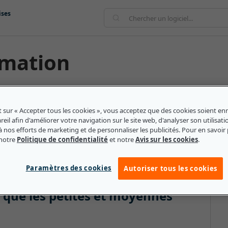
ises
ormation
orting qui implique la planification et le partage de
 représente essentiellement la façon dont les données
t sur « Accepter tous les cookies », vous acceptez que des cookies soient enr
e soit au sein d'une entreprise ou auprès des
eil afin d'améliorer votre navigation sur le site web, d'analyser son utilisati
à nos efforts de marketing et de personnaliser les publicités. Pour en savoir 
que une approche méthodique qui repose sur des
 notre
Politique de confidentialité
et notre
Avis sur les cookies
.
ic cible auquel l'information est diffusée.
Paramètres des cookies
Autoriser tous les cookies
e que les petites et moyennes