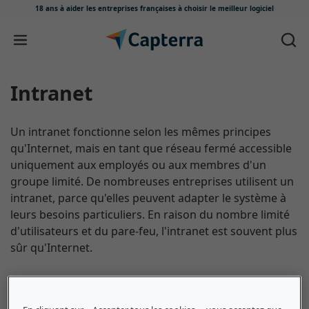
18 ans à aider les entreprises françaises
à choisir le meilleur logiciel
Passer au contenu
Intranet
Un intranet fonctionne selon les mêmes principes
qu'Internet, mais en tant que réseau fermé accessible
uniquement aux employés ou aux membres d'un
groupe limité. De nombreuses entreprises utilisent un
intranet, parce qu'elles peuvent adapter le système à
leurs besoins particuliers. En raison du nombre limité
d'utilisateurs et du pare-feu, l'intranet est souvent plus
sûr qu'Internet.