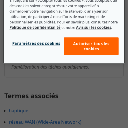
En cliquant sur « Accepter tous les cookies », vous acceptez que
Intranet : ce que les petites et
des cookies soient enregistrés sur votre appareil afin
moyennes entreprises doivent
d'améliorer votre navigation sur le site web, d'analyser son
utilisation, de participer à nos efforts de marketing et de
savoir
personnaliser les publicités. Pour en savoir plus, consultez notre
Politique de confidentialité
et notre
Avis sur les cookies
.
Les organisations utilisent les intranets à des fins
telles que le partage d'informations en toute
Paramètres des cookies
Autoriser tous les
sécurité, le stockage de fichiers, la création d'un
cookies
espace personnalisé pour les employés, la prise en
charge de la collaboration entre les équipes et
l'amélioration des tâches quotidiennes.
Termes associés
haptique
réseau WAN (Wide-Area Network)