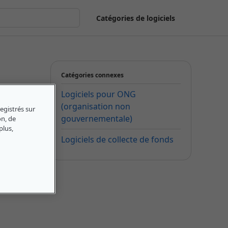
Catégories de logiciels
Catégories connexes
Logiciels pour ONG
(organisation non
egistrés sur
gouvernementale)
on, de
plus,
Logiciels de collecte de fonds