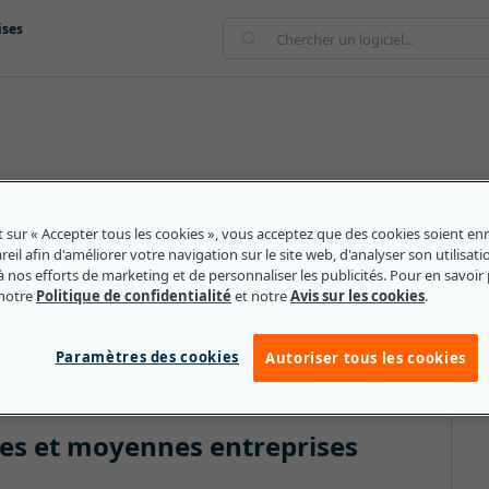
ises
stissements dans des initiatives environnementales et
rt peut être généré par la vente de produits
t sur « Accepter tous les cookies », vous acceptez que des cookies soient enr
s véhicules électriques et les crédits d'impôt sur le
eil afin d'améliorer votre navigation sur le site web, d'analyser son utilisati
à nos efforts de marketing et de personnaliser les publicités. Pour en savoir 
ccru au cours des dernières décennies, car le public a
 notre
Politique de confidentialité
et notre
Avis sur les cookies
.
tants et des avantages d'une conversion à une
Paramètres des cookies
Autoriser tous les cookies
tites et moyennes entreprises