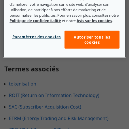
d'améliorer votre navigation sur le site web, d'analyser son
Une PME peut utiliser la répartition du capital pour
utilisation, de participer à nos efforts de marketing et de
prendre de meilleures décisions d'investissement. Ce
personnaliser les publicités. Pour en savoir plus, consultez notre
processus peut maximiser les profits d'une petite
Politique de confidentialité
et notre
Avis sur les cookies
.
entreprise dont le budget d'investissement est limité,
en lui permettant d'affecter les fonds là où ils sont
Paramètres des cookies
Autoriser tous les
les plus productifs.
cookies
Termes associés
tokenisation
ROIT (Return on Information Technology)
SAC (Subscriber Acquisition Cost)
ETRM (Energy Trading and Risk Management)