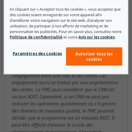
ROIT (Return on Information
En cliquant sur « Accepter tous les cookies », vous acceptez que
des cookies soient enregistrés sur votre appareil afin
Technology) : ce que les petites et
d'améliorer votre navigation sur le site web, d'analyser son
moyennes entreprises doivent
utilisation, de participer à nos efforts de marketing et de
personnaliser les publicités. Pour en savoir plus, consultez notre
savoir
Politique de confidentialité
et notre
Avis sur les cookies
.
Les PME peuvent déterminer quels matériels,
Paramètres des cookies
logiciels ou ressources informatiques offrent un bon
Autoriser tous les
cookies
rapport qualité-prix. Par exemple, un système de
CRM (Customer Relationship Management) optimise
l'engagement entre une PME et ses clients. Cet
engagement accru se traduit par une augmentation
des ventes. La PME peut considérer que le CRM est
un bon ROIT. Cependant, si un CRM ne peut pas
exécuter les opérations quotidiennes ou s'il génère
des données de mauvaise qualité, la PME pourrait
décider que le programme est un mauvais ROIT. Il
peut être difficile d'évaluer le succès des