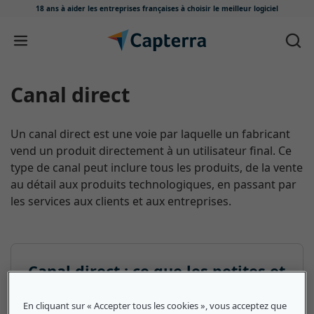
18 ans à aider les entreprises françaises
à choisir le meilleur logiciel
Passer au contenu
Canal direct
Un canal direct est une voie par laquelle un fabricant
vend un produit directement à un utilisateur final. Ce
type de canal peut inclure tous les produits, de la vente
au détail aux produits technologiques, en passant par
les services aux clients et aux entreprises.
Canal direct : ce que les petites et
moyennes entreprises doivent
En cliquant sur « Accepter tous les cookies », vous acceptez que
savoir