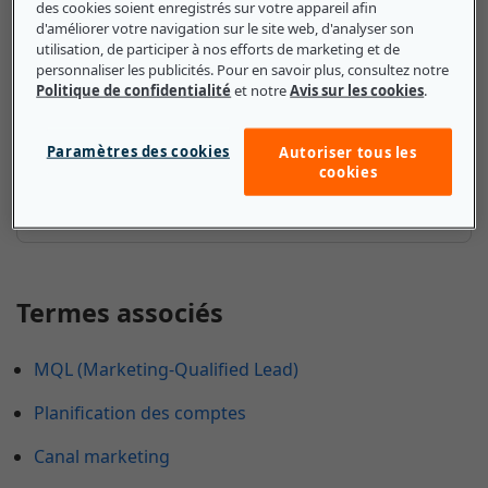
des cookies soient enregistrés sur votre appareil afin
d'améliorer votre navigation sur le site web, d'analyser son
C'est la voie idéale d'un produit vers le
utilisation, de participer à nos efforts de marketing et de
personnaliser les publicités. Pour en savoir plus, consultez notre
consommateur. Le site Internet Etsy et les marchés
Politique de confidentialité
et notre
Avis sur les cookies
.
de producteurs sont des exemples de canaux de
fournisseur à consommateur. Un canal direct permet
aux entreprises de mieux contrôler les interactions et
Paramètres des cookies
Autoriser tous les
cookies
la satisfaction des clients en éliminant les grossistes,
les commerces de détail et autres intermédiaires.
Termes associés
MQL (Marketing-Qualified Lead)
Planification des comptes
Canal marketing