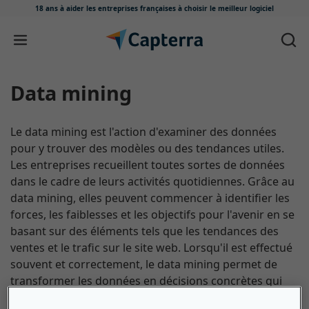
18 ans à aider les entreprises françaises
à choisir le meilleur logiciel
Passer au contenu
data mining
Le data mining est l'action d'examiner des données
pour y trouver des modèles ou des tendances utiles.
Les entreprises recueillent toutes sortes de données
dans le cadre de leurs activités quotidiennes. Grâce au
data mining, elles peuvent commencer à identifier les
forces, les faiblesses et les objectifs pour l'avenir en se
basant sur des éléments tels que les tendances des
ventes et le trafic sur le site web. Lorsqu'il est effectué
souvent et correctement, le data mining permet de
transformer les données en décisions concrètes qui
peuvent améliorer l'ensemble de l'entreprise.