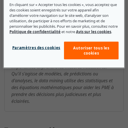
En cliquant sur « Accepter tous les cookies », vous acceptez que
des cookies soient enregistrés sur votre appareil afin
d'améliorer votre navigation sur le site web, d'analyser son
utilisation, de participer à nos efforts de marketing et de
data mining : ce que les petites et
personnaliser les publicités. Pour en savoir plus, consultez notre
moyennes entreprises doivent
Politique de confidentialité
et notre
Avis sur les cookies
.
savoir
Paramètres des cookies
Autoriser tous les
Le data mining permet d'obtenir des informations
cookies
qui peuvent être utilisées pour prendre des décisions
importantes et prendre les mesures nécessaires.
Qu'il s'agisse de modèles, de prédictions ou
d'analyses, le data mining utilise des statistiques et
des équations mathématiques pour aider les PME à
prendre des décisions plus judicieuses et plus
éclairées.