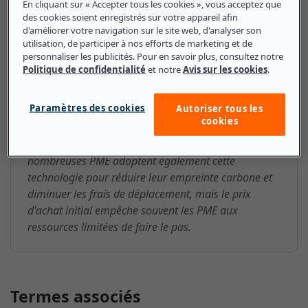
En cliquant sur « Accepter tous les cookies », vous acceptez que
des cookies soient enregistrés sur votre appareil afin
Électromobilité (e-Mobility) : ce
d'améliorer votre navigation sur le site web, d'analyser son
que les petites et moyennes
utilisation, de participer à nos efforts de marketing et de
personnaliser les publicités. Pour en savoir plus, consultez notre
entreprises doivent savoir
Politique de confidentialité
et notre
Avis sur les cookies
.
Comme ces véhicules produisent moins d'émissions
Paramètres des cookies
Autoriser tous les
et de pollution, le remplacement des véhicules
cookies
traditionnels par des véhicules électriques peut
améliorer considérablement la qualité de l'air. De
nombreuses PME adoptent également cette
technologie pour réduire leur empreinte carbone et
diminuer les frais de déplacement, mais le prix
d'achat initial empêche souvent les PME aux
ressources limitées de faire le pas.
Termes associés