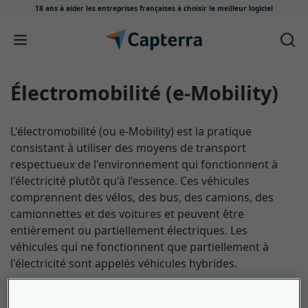
18 ans à aider les entreprises françaises
à choisir le meilleur logiciel
Passer au contenu
Électromobilité (e-Mobility)
L'électromobilité (ou e-Mobility) est la pratique
consistant à utiliser des moyens de transport
respectueux de l'environnement qui fonctionnent à
l'électricité plutôt qu'à l'essence. Ces véhicules
comprennent des vélos, des bus, des camions, des
camionnettes et des voitures et peuvent être
entièrement ou partiellement électriques. Les
véhicules qui ne fonctionnent que partiellement à
l'électricité sont appelés véhicules hybrides.