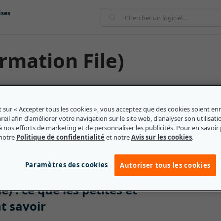
ises
rmation File)
 ou un dossier électronique qui contient les données
ur adresse et leurs achats précédents. Les informations
t sur « Accepter tous les cookies », vous acceptez que des cookies soient enr
 également d'autres données sur les clients telles que
eil afin d'améliorer votre navigation sur le site web, d'analyser son utilisati
 et les comptes supplémentaires éventuellement ouverts
à nos efforts de marketing et de personnaliser les publicités. Pour en savoir 
 notre
Politique de confidentialité
et notre
Avis sur les cookies
.
Paramètres des cookies
Autoriser tous les cookies
) : ce que les petites et
t savoir