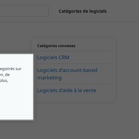
Catégories de logiciels
Catégories connexes
Logiciels CRM
egistrés sur
Logiciels d'account-based
on, de
marketing
plus,
Logiciels d'aide à la vente