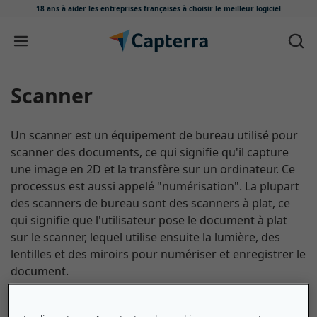
18 ans à aider les entreprises françaises
à choisir le meilleur logiciel
Passer au contenu
scanner
Un scanner est un équipement de bureau utilisé pour
scanner des documents, ce qui signifie qu'il capture
une image en 2D et la transfère sur un ordinateur. Ce
processus est aussi appelé "numérisation". La plupart
des scanners de bureau sont des scanners à plat, ce
qui signifie que l'utilisateur pose le document à plat
sur le scanner, lequel utilise ensuite la lumière, des
lentilles et des miroirs pour numériser et enregistrer le
document.