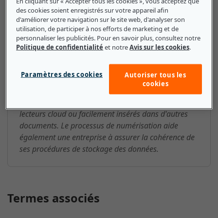
En cliquant sur « Accepter tous les cookies », vous acceptez que
des cookies soient enregistrés sur votre appareil afin
scanner : ce que les petites et
d'améliorer votre navigation sur le site web, d'analyser son
utilisation, de participer à nos efforts de marketing et de
moyennes entreprises doivent
personnaliser les publicités. Pour en savoir plus, consultez notre
savoir
Politique de confidentialité
et notre
Avis sur les cookies
.
Les scanners sont indispensables aux entreprises
Paramètres des cookies
Autoriser tous les
pour stocker, organiser et gérer les fichiers. Les
cookies
fichiers numériques sont également plus faciles à
transmettre. Ils peuvent être partagés via des
lecteurs cloud ou facilement insérés dans d'autres
documents. Le processus de numérisation aide
également une entreprise à assurer la cohérence de
ses procédures de stockage des données.
Termes associés