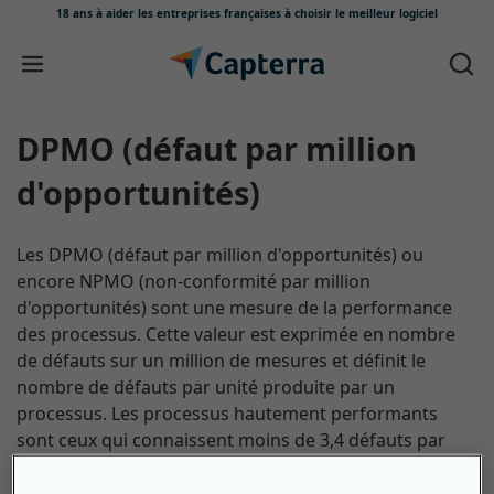
18 ans à aider les entreprises françaises
à choisir le meilleur logiciel
Passer au contenu
DPMO (défaut par million
d'opportunités)
Les DPMO (défaut par million d'opportunités) ou
encore NPMO (non-conformité par million
d'opportunités) sont une mesure de la performance
des processus. Cette valeur est exprimée en nombre
de défauts sur un million de mesures et définit le
nombre de défauts par unité produite par un
processus. Les processus hautement performants
sont ceux qui connaissent moins de 3,4 défauts par
million d'opportunités.