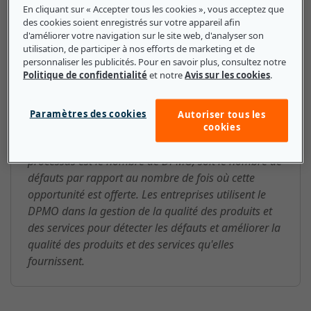
En cliquant sur « Accepter tous les cookies », vous acceptez que
des cookies soient enregistrés sur votre appareil afin
d'améliorer votre navigation sur le site web, d'analyser son
DPMO (défaut par million
utilisation, de participer à nos efforts de marketing et de
personnaliser les publicités. Pour en savoir plus, consultez notre
d'opportunités) : ce que les
Politique de confidentialité
et notre
Avis sur les cookies
.
petites et moyennes entreprises
doivent savoir
Paramètres des cookies
Autoriser tous les
cookies
Dans Six Sigma, la mesure de la performance d'un
processus est le nombre de DPMO, soit le nombre de
défauts par rapport au nombre de fois où cette
opportunité est offerte. Les entreprises utilisent le
DPMO dans la gestion de la qualité des produits et
des services pour détecter les défauts et améliorer la
qualité des produits et des services qu'elles
fournissent.