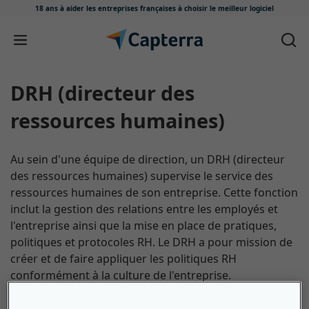
18 ans à aider les entreprises françaises
à choisir le meilleur logiciel
Passer au contenu
DRH (directeur des
ressources humaines)
Au sein d'une équipe de direction, un DRH (directeur
des ressources humaines) supervise le service des
ressources humaines de son entreprise. Cette fonction
inclut la gestion des relations entre les employés et
l'entreprise ainsi que la mise en place de pratiques,
politiques et protocoles RH. Le DRH a pour mission de
créer et de faire appliquer les politiques RH
conformément à la culture de l'entreprise.