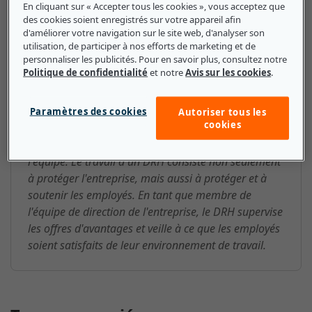
En cliquant sur « Accepter tous les cookies », vous acceptez que
des cookies soient enregistrés sur votre appareil afin
DRH (directeur des ressources
d'améliorer votre navigation sur le site web, d'analyser son
utilisation, de participer à nos efforts de marketing et de
humaines) : ce que les petites et
personnaliser les publicités. Pour en savoir plus, consultez notre
Politique de confidentialité
et notre
Avis sur les cookies
.
moyennes entreprises doivent
savoir
Paramètres des cookies
Autoriser tous les
cookies
Pour toute entreprise, un DRH constitue un lien
précieux entre la direction et les membres de
l'équipe. Le travail d'un DRH consiste non seulement
à protéger l'entreprise, mais aussi à protéger et à
soutenir les employés. En tant que membre de
l'équipe de direction de l'entreprise, le DRH supervise
les offres d'avantages et veille à ce que les employés
soient satisfaits de leur environnement de travail.