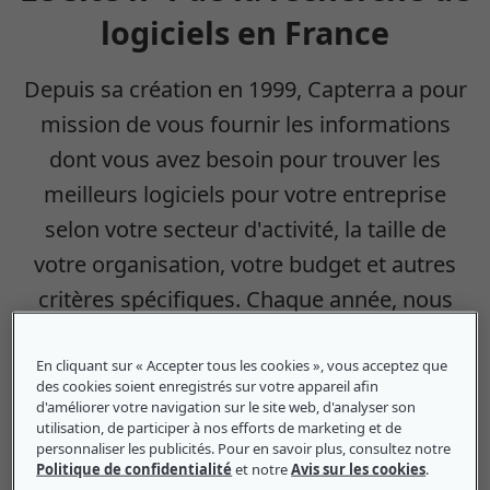
logiciels en France
Depuis sa création en 1999, Capterra a pour
mission de vous fournir les informations
dont vous avez besoin pour trouver les
meilleurs logiciels pour votre entreprise
selon votre secteur d'activité, la taille de
votre organisation, votre budget et autres
critères spécifiques. Chaque année, nous
mettons en relation des millions
d'entreprises avec des éditeurs de logiciels
En cliquant sur « Accepter tous les cookies », vous acceptez que
des cookies soient enregistrés sur votre appareil afin
capables de répondre à leurs besoins.
d'améliorer votre navigation sur le site web, d'analyser son
utilisation, de participer à nos efforts de marketing et de
personnaliser les publicités. Pour en savoir plus, consultez notre
Politique de confidentialité
et notre
Avis sur les cookies
.