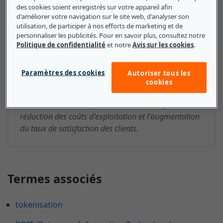
des cookies soient enregistrés sur votre appareil afin
Système bancaire central : ce que
d'améliorer votre navigation sur le site web, d'analyser son
utilisation, de participer à nos efforts de marketing et de
les petites et moyennes
personnaliser les publicités. Pour en savoir plus, consultez notre
entreprises doivent savoir
Politique de confidentialité
et notre
Avis sur les cookies
.
Les systèmes bancaires centraux présentent un
Paramètres des cookies
Autoriser tous les
certain nombre d'avantages pour les clients et les
cookies
institutions financières, notamment la réduction des
erreurs humaines, la protection contre la fraude, la
réduction des coûts d'exploitation et l'augmentation
du taux de satisfaction des clients.
Termes associés
tokenisation