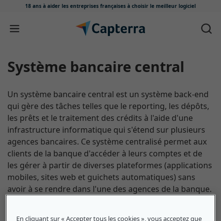
18 ans à aider les entreprises françaises
à choisir le meilleur logiciel
Passer au contenu
Système bancaire central
Un système bancaire central est un système back-end
qui gère des tâches telles que le reporting, les dépôts,
les prêts et le traitement des crédits à l'aide d'une
infrastructure informatique qui s'étend sur plusieurs
agences bancaires. Ce système centralisé permet aux
clients de la banque d'accéder à leurs comptes et de
les gérer à partir de diverses plateformes (applications
mobiles, sites web et guichets automatiques) sans
avoir à se rendre dans l'une des agences de la banque.
En cliquant sur « Accepter tous les cookies », vous acceptez que