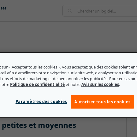
ises
uilibre entre ce qu'un employé donne à l'entreprise et ce
fforts d'un employé, son niveau de compétence et sa
t sur « Accepter tous les cookies », vous acceptez que des cookies soient enr
fléter dans son salaire, ses avantages sociaux et la
eil afin d'améliorer votre navigation sur le site web, d'analyser son utilisati
à nos efforts de marketing et de personnaliser les publicités. Pour en savoir 
treprise. Selon la théorie de l'équité, le fait d'atteindre
 notre
Politique de confidentialité
et notre
Avis sur les cookies
.
on solide entre l'employé et l'employeur et contribue à
Paramètres des cookies
Autoriser tous les cookies
es petites et moyennes