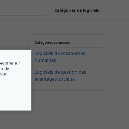
Catégories de logiciels
Catégories connexes
Logiciels de ressources
humaines
egistrés sur
on, de
Logiciels de gestion des
plus,
avantages sociaux