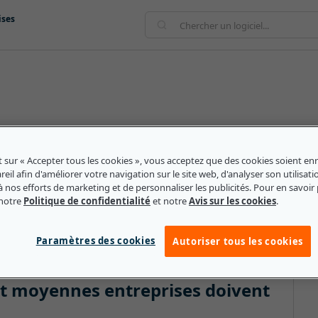
ises
ation aux utilisateurs par le biais du toucher, du
st un exemple très répandu de technologie haptique :
t sur « Accepter tous les cookies », vous acceptez que des cookies soient enr
une application sur leur appareil et appuient sur une
eil afin d'améliorer votre navigation sur le site web, d'analyser son utilisati
 un menu de raccourcis s'ouvre, indiquant que l'action a
à nos efforts de marketing et de personnaliser les publicités. Pour en savoir 
qui vibrent en réponse aux mouvements du joueur sont
 notre
Politique de confidentialité
et notre
Avis sur les cookies
.
Paramètres des cookies
Autoriser tous les cookies
 et moyennes entreprises doivent