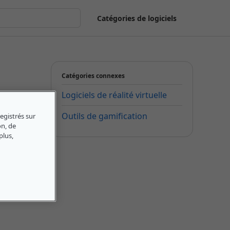
Catégories de logiciels
Catégories connexes
Logiciels de réalité virtuelle
Outils de gamification
egistrés sur
on, de
plus,