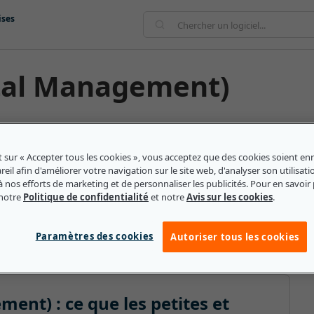
ises
tal Management)
nir comme la gestion des ressources humaines. Il
atiques RH standard différentes en un processus
t sur « Accepter tous les cookies », vous acceptez que des cookies soient enr
 personnel. En investissant dans les employés tout au
eil afin d'améliorer votre navigation sur le site web, d'analyser son utilisati
du recrutement à la retraite), les entreprises constatent
à nos efforts de marketing et de personnaliser les publicités. Pour en savoir 
 notre
Politique de confidentialité
et notre
Avis sur les cookies
.
nte et deviennent plus productifs. En utilisant des
rvices RH peuvent appliquer cette méthode à des
.
Paramètres des cookies
Autoriser tous les cookies
nt) : ce que les petites et