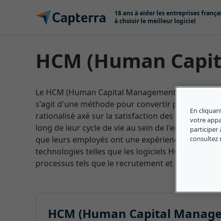
Passer au contenu
18 ans à aider les entreprises frança
à choisir le meilleur logiciel
HCM (Human Capi
Le HCM (Human Capital Management) peut se défi
s'agit d'une méthode pour convertir plusieurs pr
En cliquan
rationalisé axé sur la satisfaction des besoins du
votre appar
long de leur cycle de vie au sein de l'entreprise (
participer 
consultez
que leurs employés ont une expérience plus cohére
technologies telles que les logiciels HCM, les se
processus tels que le recrutement et la formation
HCM (Human Capital Manageme