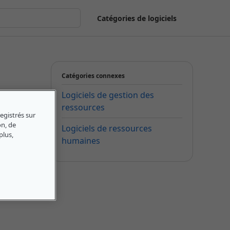
Catégories de logiciels
Catégories connexes
Logiciels de gestion des
ressources
egistrés sur
on, de
Logiciels de ressources
plus,
humaines