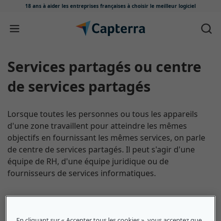
18 ans à aider les entreprises françaises
à choisir le meilleur logiciel
Passer au contenu
Services partagés ou centre
de services partagés
Lorsque toutes les personnes ou tous les appareils
d'une zone travaillent pour atteindre les mêmes
objectifs en fournissant les mêmes services, on parle
de centre de services partagés. Il peut s'agir d'une
équipe de RH, d'une équipe juridique ou de
fournisseurs de services informatiques.
En cliquant sur « Accepter tous les cookies », vous acceptez que