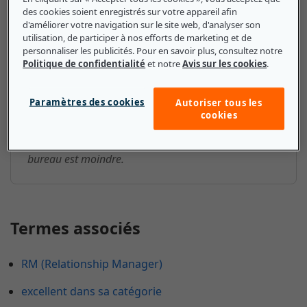
Services partagés ou centre de
des cookies soient enregistrés sur votre appareil afin
services partagés : ce que les
d'améliorer votre navigation sur le site web, d'analyser son
utilisation, de participer à nos efforts de marketing et de
petites et moyennes entreprises
personnaliser les publicités. Pour en savoir plus, consultez notre
doivent savoir
Politique de confidentialité
et notre
Avis sur les cookies
.
Les PME ont généralement recours aux services
Paramètres des cookies
Autoriser tous les
partagés en raison de leur rapport qualité/prix
cookies
intéressant. Comme les opérations sont centralisées,
l'investissement en technologie et en espace de
bureau est moindre.
Termes associés
RM (Relationship Manager)
excellent dans sa catégorie