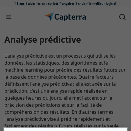
18 ans à aider les entreprises françaises
à choisir le meilleur logiciel
Passer au contenu
analyse prédictive
L'analyse prédictive est un processus qui utilise les
données, les statistiques, des algorithmes et le
machine learning pour prédire des résultats futurs sur
la base de données précédentes. Quatre facteurs
définissent l'analyse prédictive : elle est axée sur la
prédiction, c'est une analyse rapide réalisée en
quelques heures ou jours, elle met l'accent sur la
précision des prédictions et sur la facilité de
compréhension des résultats. En d'autres termes,
l'analyse prédictive vise à prédire rapidement et
facilement des résultats futurs réalistes sur la seule