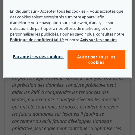
base de données existantes.
En cliquant sur « Accepter tous les cookies », vous acceptez que
des cookies soient enregistrés sur votre appareil afin
d'améliorer votre navigation sur le site web, d'analyser son
utilisation, de participer à nos efforts de marketing et de
analyse prédictive : ce que les
personnaliser les publicités. Pour en savoir plus, consultez notre
petites et moyennes entreprises
Politique de confidentialité
et notre
Avis sur les cookies
.
doivent savoir
Paramètres des cookies
Autoriser tous les
cookies
Pour une PME, l'analyse prédictive est essentielle
pour réduire les risques en comprenant le passé afin
de pouvoir agir à l'avenir. Grâce à l'analyse, l'étude et
la prévision des données, l'analyse prédictive peut
aider les PME à comprendre les tendances des
ventes, par exemple. L'analyse révélera les marchés
qui ont été couronnés de succès et aidera à prévoir
les futurs domaines sur lesquels il faudra se
concentrer ou qu'il faudra développer. L'analyse
prédictive peut également contribuer à optimiser les